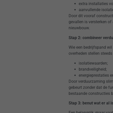
extra installaties v
aanvullende isolati
Door dit vooraf construc
gevallen is versterken 
nieuwbouw.
Stap 2: combineer verdu
Wie een bedrijfspand wil
overheden stellen steeds
isolatiewaarden;
brandveiligheid;
energieprestaties e
Door verduurzaming slim
gebeurt zonder dat de fun
bestaande constructies 
Stap 3: benut wat er al 
Een belangrijk, maar va