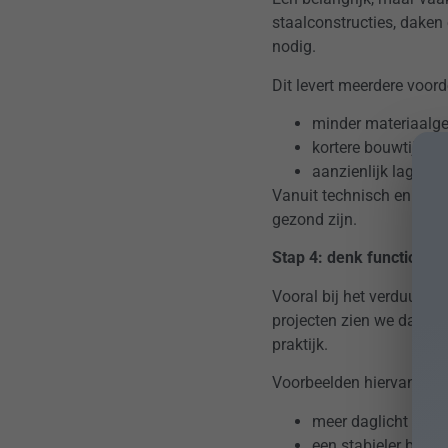
staalconstructies, daken
nodig.
Dit levert meerdere voord
minder materiaalgeb
kortere bouwtijd;
aanzienlijk lagere 
Vanuit technisch en duur
gezond zijn.
Stap 4: denk functionee
Vooral bij het verduurza
projecten zien we dat ve
praktijk.
Voorbeelden hiervan zijn
meer daglicht door
een stabieler binne