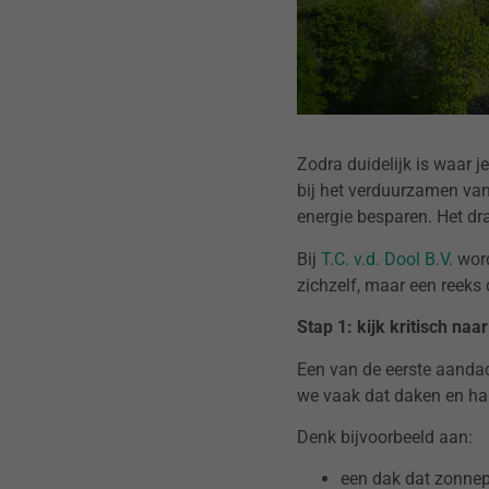
Zodra duidelijk is waar 
bij het verduurzamen van
energie besparen. Het dr
Bij
T.C. v.d. Dool B.V.
word
zichzelf, maar een reek
Stap 1: kijk kritisch naa
Een van de eerste aandac
we vaak dat daken en hall
Denk bijvoorbeeld aan:
een dak dat zonne