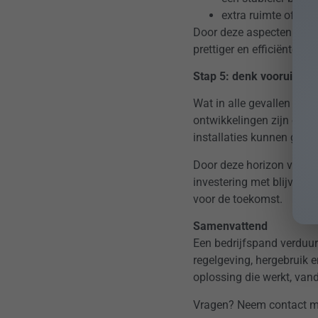
extra ruimte of draa
Door deze aspecten mee t
prettiger en efficiënter in
Stap 5: denk vooruit, ni
Wat in alle gevallen telt
ontwikkelingen zijn er te
installaties kunnen grot
Door deze horizon vanaf 
investering met blijvende
voor de toekomst.
Samenvattend
Een bedrijfspand verduur
regelgeving, hergebruik 
oplossing die werkt, va
Vragen? Neem contact m