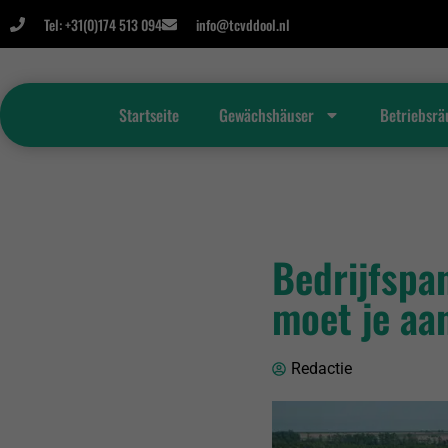
Tel: +31(0)174 513 094
info@tcvddool.nl
Startseite
Gewächshäuser
Betriebsr
Bedrijfspa
moet je aa
Redactie