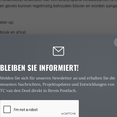
 en gevels kunnen regelmatig behouden blijven en worden aange
elen op:
ruik en afval;
CO₂-uitstoot dan bij volledige nieuwbouw.
zaam oogpunt is dit vaak een logische stap, zeker bij panden di
BLEIBEN SIE INFORMIERT!
l en niet alleen duurzaam
men van een bedrijfshal gaat duurzaamheid vaak samen met func
Melden Sie sich für unseren Newsletter an und erhalten Sie die
rduurzaming wordt aangegrepen om het pand beter te laten werk
neuesten Nachrichten, Projektupdates und Entwicklungen von
TC van den Dool direkt in Ihrem Postfach.
:
 aangepaste dak- of geveloplossingen;
nklimaat door betere isolatie;