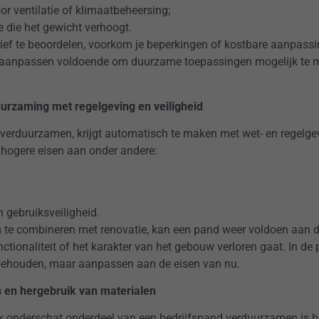
oor ventilatie of klimaatbeheersing;
e die het gewicht verhoogt.
tief te beoordelen, voorkom je beperkingen of kostbare aanpassin
of aanpassen voldoende om duurzame toepassingen mogelijk te m
urzaming met regelgeving en veiligheid
 verduurzamen, krijgt automatisch te maken met wet- en regelge
 hogere eisen aan onder andere:
n gebruiksveiligheid.
 te combineren met renovatie, kan een pand weer voldoen aan d
ctionaliteit of het karakter van het gebouw verloren gaat. In de p
behouden, maar aanpassen aan de eisen van nu.
is en hergebruik van materialen
ak onderschat onderdeel van een bedrijfspand verduurzamen is 