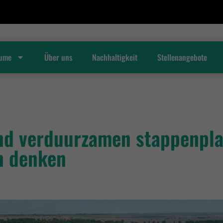
äume
Über uns
Nachhaltigkeit
Stellenangebote
nd verduurzamen stappenpla
n denken