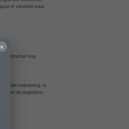
past of versterkt waar
×
e constructief nog
tionele verbetering. In
en voor de dagelijkse