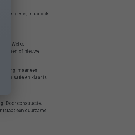
iezuiniger is, maar ook
uatie. Welke
sprocessen of nieuwe
plossing, maar een
organisatie en klaar is
g. Door constructie,
 ontstaat een duurzame