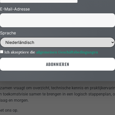
gkracht voor installaties.
E-Mail-Adresse
e nemen in het ontwerp, ontstaat een pand dat niet alleen energ
 gebruik.
et alleen aan vandaag
Sprache
 bij een bedrijfspand verduurzamen: kijk verder dan de huidige sit
 verwachten over vijf, tien of twintig jaar? Groei, andere bedrijf
e invloed hebben op de keuzes die je nu maakt.
Ich akzeptiere die
allgemeinen Geschäftsbedingungen
het begin mee te nemen, wordt verduurzaming geen tijdelijke o
 waarde. Het resultaat is een bedrijfspand dat meegroeit met de 
zamen vraagt om overzicht, technische kennis en praktijkervarin
en toekomstvisie samen te brengen in een logisch stappenplan,
ndaag en morgen.
et ons op.