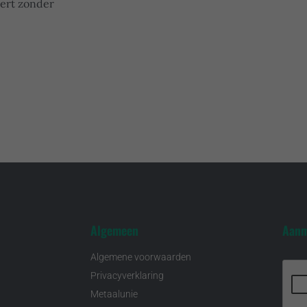
ëert zonder
Algemeen
Aanm
Algemene voorwaarden
Privacyverklaring
Metaalunie