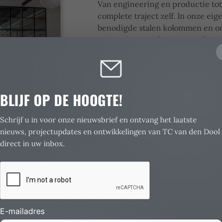
Van engineering en productie tot
complete traject zelf. In onze e
benodigde stalen kolommen en onz
renovatie en verhoging ter plaats
100% bedrijfszeker
Een verhoogde of gerenoveerde be
eisen van verzekeringsmaatschapp
BLIJF OP DE HOOGTE!
een veilige en toekomstbestendig
Schrijf u in voor onze nieuwsbrief en ontvang het laatste
Ervaring sinds 1934
nieuws, projectupdates en ontwikkelingen van TC van den Dool
Wij hebben ervaring met alle typ
direct in uw inbox.
kantoorruimte tot bedrijfshal in 
Betrouwbaar, oplossingsgericht e
van uw bedrijf.
E-mailadres