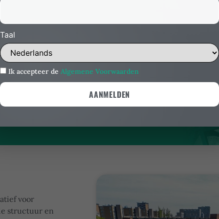
eden
Taal
d adviesgesprek.
Ik accepteer de
Algemene Voorwaarden
atief voor
e structuur en