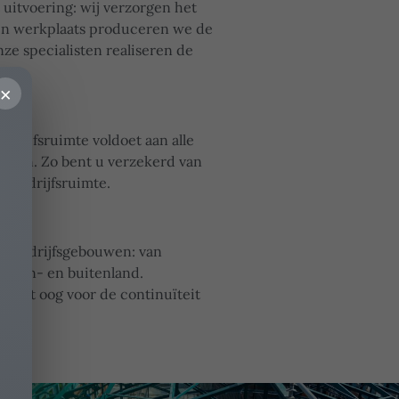
 uitvoering: wij verzorgen het
igen werkplaats produceren we de
e specialisten realiseren de
e.
×
drijfsruimte voldoet aan alle
ijen. Zo bent u verzekerd van
e bedrijfsruimte.
en bedrijfsgebouwen: van
binnen- en buitenland.
n met oog voor de continuïteit