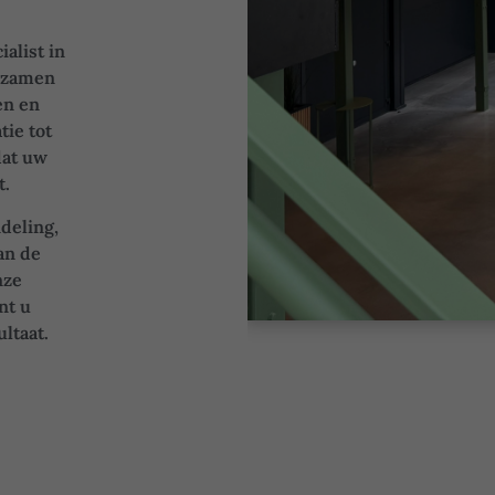
ialist in
urzamen
en en
tie tot
dat uw
t.
ndeling,
an de
nze
nt u
ltaat.