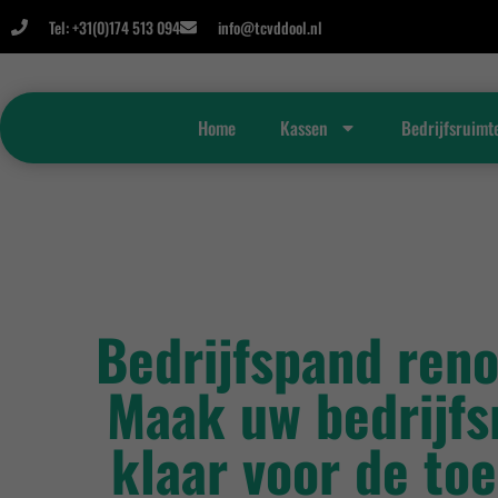
Tel: +31(0)174 513 094
info@tcvddool.nl
Home
Kassen
Bedrijfsruimt
Bedrijfspand ren
Maak uw bedrijfs
klaar voor de to