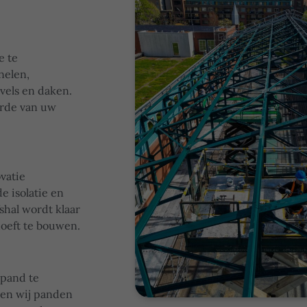
e te
nelen,
evels en daken.
arde van uw
vatie
e isolatie en
shal wordt klaar
hoeft te bouwen.
spand te
gen wij panden