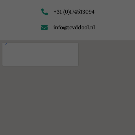
+31 (0)174513094
info@tcvddool.nl