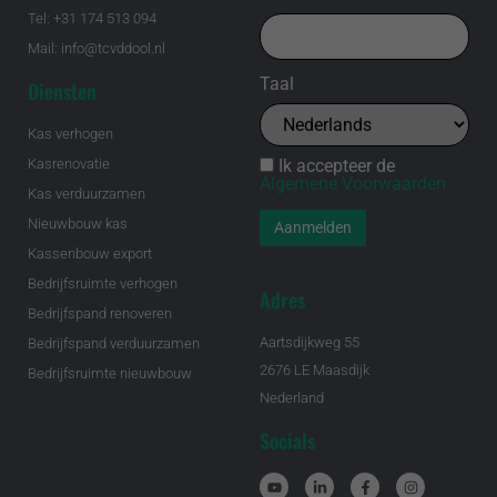
Tel: +31 174 513 094
Mail: info@tcvddool.nl
Taal
Diensten
Kas verhogen
Ik accepteer de
Kasrenovatie
Algemene Voorwaarden
Kas verduurzamen
Nieuwbouw kas
Kassenbouw export
Bedrijfsruimte verhogen
Adres
Bedrijfspand renoveren
Aartsdijkweg 55
Bedrijfspand verduurzamen
2676 LE Maasdijk
Bedrijfsruimte nieuwbouw
Nederland
Socials