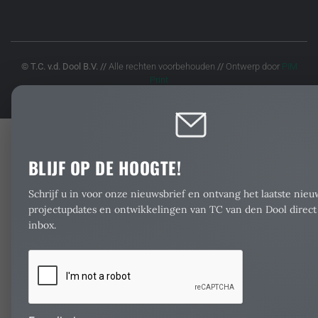
© T.C. v.d. Dool B.V.
//
Alle rechten voorbehouden
//
Ontwerp door
PIM
Print
BLIJF OP DE HOOGTE!
Schrijf u in voor onze nieuwsbrief en ontvang het laatste nieu
projectupdates en ontwikkelingen van TC van den Dool direct
inbox.