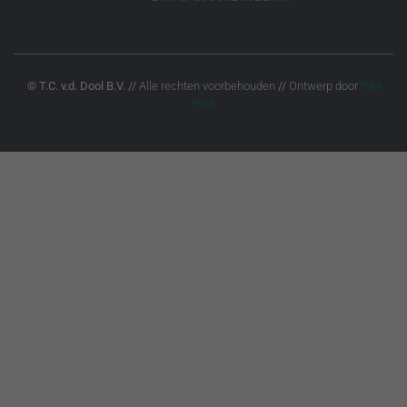
© T.C. v.d. Dool B.V.
//
Alle rechten voorbehouden
//
Ontwerp door
PIM
Print