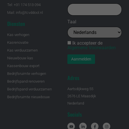
Tel: +31 174 513 094
Mail: info@tcvddool.nl
Taal
Diensten
Kas verhogen
Ik accepteer de
Kasrenovatie
Algemene Voorwaarden
Kas verduurzamen
Nieuwbouw kas
Kassenbouw export
Bedrijfsruimte verhogen
Adres
Bedrijfspand renoveren
Aartsdijkweg 55
Bedrijfspand verduurzamen
2676 LE Maasdijk
Bedrijfsruimte nieuwbouw
Nederland
Socials