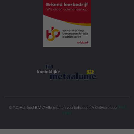
© T.C. v.d. Dool B.V.
//
Alle rechten voorbehouden
//
Ontwerp door
PIM
Print